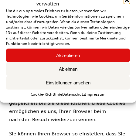
verwalten
genannte Cookies. Cookies richten auf Ihrem
Um dir ein optimales Erlebnis zu bieten, verwenden wir
Rechner keinen Schaden an und enthalten keine
Technologien wie Cookies, um Geräteinformationen zu speichern
und/oder darauf zuzugreifen. Wenn du diesen Technologien
Viren. Cookies dienen dazu, unser Angebot
zustimmst, können wir Daten wie das Surfverhalten oder eindeutige
nutzerfreundlicher, effektiver und sicherer zu
IDs auf dieser Website verarbeiten. Wenn du deine Zustimmung
nicht erteilst oder zurückziehst, können bestimmte Merkmale und
machen. Cookies sind kleine Textdateien, die auf
Funktionen beeinträchtigt werden.
Ihrem Rechner abgelegt werden und die Ihr
Akzeptieren
Browser speichert.
Ablehnen
Die meisten der von uns verwendeten Cookies
sind so genannte “Session-Cookies”. Sie werden
Einstellungen ansehen
nach Ende Ihres Besuchs automatisch gelöscht.
Andere Cookies bleiben auf Ihrem Endgerät
Cookie-Richtlinie
Datenschutz
Impressum
gespeichert bis Sie diese löschen. Diese Cookies
ermöglichen es uns, Ihren Browser beim
nächsten Besuch wiederzuerkennen.
Sie können Ihren Browser so einstellen, dass Sie