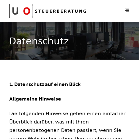
Zum
Inhalt
Toggl
Navig
springen
Über uns
Datenschutz
Leistungen
Stellenanzeigen
Kontakt
1. Datenschutz auf einen Blick
0211 – 545 997 90
Allgemeine Hinweise
Die folgenden Hinweise geben einen einfachen
Überblick darüber, was mit Ihren
personenbezogenen Daten passiert, wenn Sie
unsere Website besuchen. Personenbezogene