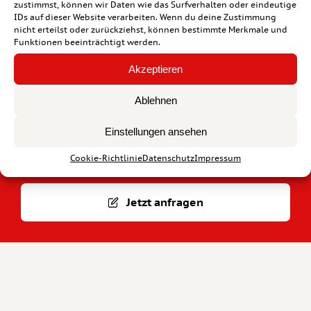
Sicht treffen zu können
zustimmst, können wir Daten wie das Surfverhalten oder eindeutige
IDs auf dieser Website verarbeiten. Wenn du deine Zustimmung
nicht erteilst oder zurückziehst, können bestimmte Merkmale und
Funktionen beeinträchtigt werden.
Akzeptieren
Lass uns deine Kopfschmerzen
Ablehnen
abnehmen
Einstellungen ansehen
Melde dich jetzt bei uns und erfahre im
Erstgespräch, wie wir dich unterstützen können.
Cookie-Richtlinie
Datenschutz
Impressum
Jetzt anfragen