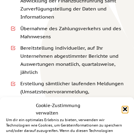
Abwicklung der Finanzbuchführung samt
Zurverfügungstellung der Daten und
Informationen
Übernahme des Zahlungsverkehrs und des
Mahnwesens
Bereitstellung individueller, auf Ihr
Unternehmen abgestimmter Berichte und
Auswertungen monatlich, quartalsweise,
jährlich
Erstellung sämtlicher laufenden Meldungen
(Umsatzsteuervoranmeldung,
Zusammenfassende Meldung)
Cookie-Zustimmung
Hochrechnungen und Besprechung des
verwalten
Zahlenwerks um frühzeitig Entscheidungen
Um dir ein optimales Erlebnis zu bieten, verwenden wir
Technologien wie Cookies, um Geräteinformationen zu speichern
aus unternehmerischer und steuerlicher
und/oder darauf zuzugreifen. Wenn du diesen Technologien