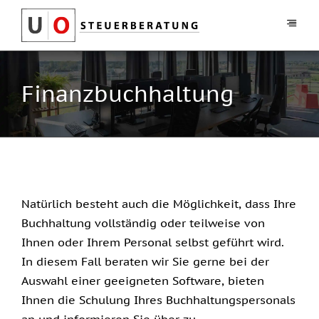
Zum
Inhalt
Toggl
Navig
springen
Über uns
Finanzbuchhaltung
Leistungen
Stellenanzeigen
Kontakt
Natürlich besteht auch die Möglichkeit, dass Ihre
0211 – 545 997 90
Buchhaltung vollständig oder teilweise von
Ihnen oder Ihrem Personal selbst geführt wird.
In diesem Fall beraten wir Sie gerne bei der
Auswahl einer geeigneten Software, bieten
Ihnen die Schulung Ihres Buchhaltungspersonals